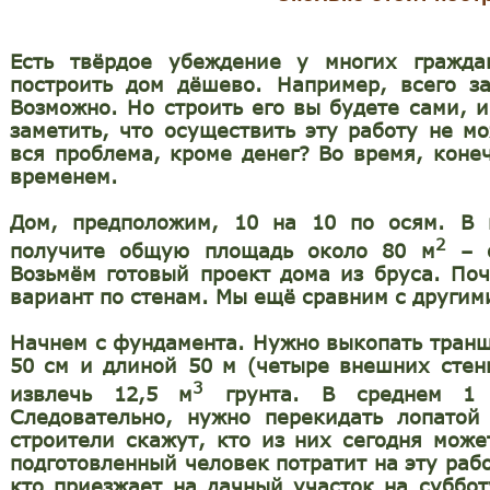
Есть твёрдое убеждение у многих гражда
построить дом дёшево. Например, всего 
Возможно. Но строить его вы будете сами, 
заметить, что осуществить эту работу не м
вся проблема, кроме денег? Во время, коне
временем.
Дом, предположим, 10 на 10 по осям. В 
2
получите общую площадь около 80 м
– о
Возьмём готовый проект дома из бруса. По
вариант по стенам. Мы ещё сравним с другим
Начнем с
фундамента
. Нужно выкопать транш
50 см и длиной 50 м (четыре внешних стен
3
извлечь 12,5 м
грунта. В среднем 1
Следовательно, нужно перекидать лопатой
строители скажут, кто из них сегодня мож
подготовленный человек потратит на эту рабо
кто приезжает на дачный участок на суббо