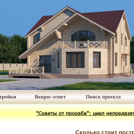
стройки
Вопрос-ответ
Поиск проекта
"Советы от прораба": цикл непредвзят
Сколько стоит пост