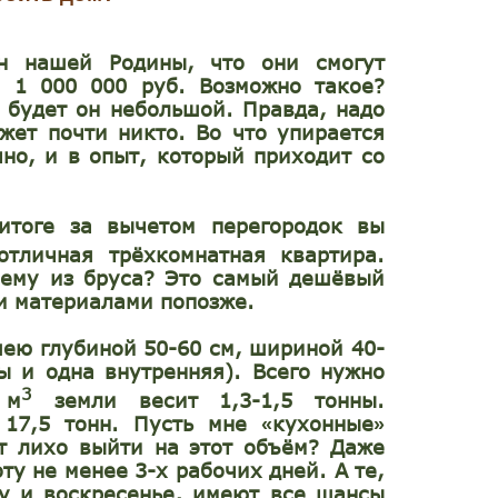
н нашей Родины, что они смогут
за
1 000 000
руб. Возможно такое?
и будет он небольшой. Правда, надо
ожет почти никто. Во что упирается
чно, и в опыт, который приходит со
итоге за вычетом перегородок вы
тличная трёхкомнатная квартира.
чему из бруса? Это самый дешёвый
и материалами попозже.
ею глубиной 50-60 см, шириной 40-
ы и одна внутренняя). Всего нужно
3
 м
земли весит 1,3-1,5 тонны.
 17,5 тонн. Пусть мне
кухонные
«
»
ет лихо выйти на этот объём? Даже
ту не менее 3-х рабочих дней. А те,
ту и воскресенье, имеют все шансы