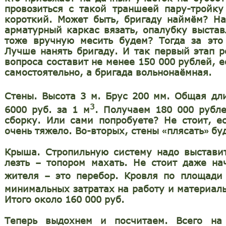
провозиться с такой траншеей пару-тройку
короткий. Может быть, бригаду наймём? Н
арматурный каркас вязать, опалубку выстав
тоже вручную месить будем? Тогда за это
Лучше нанять бригаду. И так первый этап 
вопроса составит не менее 150 000 рублей, е
самостоятельно, а бригада вольнонаёмная.
Стены
. Высота 3 м. Брус 200 мм. Общая дли
3
6000 руб. за 1 м
. Получаем 180 000 рубле
сборку. Или сами попробуете? Не стоит, е
очень тяжело. Во-вторых, стены
плясать
бу
«
»
Крыша
. Стропильную систему надо выстави
лезть – топором махать. Не стоит даже на
жителя – это перебор. Кровля по площади
минимальных затратах на работу и материалы
Итого около 160 000 руб.
Теперь выдохнем и посчитаем. Всего н