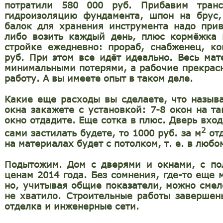
потратили 580 000 руб. Прибавим
тран
гидроизоляцию
фундамента, шпон на брус
балок для хранения инструмента надо прив
либо возить каждый день, плюс кормёжка 
стройке ежедневно: прораб, снабженец, ко
руб. При этом все идёт идеально. Весь мат
минимальными потерями, а рабочие прекрас
работу. А вы имеете опыт в таком деле.
Какие еще расходы вы сделаете, что называ
окна закажете с установкой:
7-8 окон
на так
окно отдадите. Еще сотка в плюс.
Дверь вход
2
сами застилать будете, то 1000 руб. за м
отд
на материалах будет с потолком, т. е. в люб
Подытожим.
Дом с дверями и окнами, с по
ценам 2014 года. Без сомнения, где-то еще м
но, учитывая общие показатели, можно смел
не хватило. Строительные работы завершен
отделка и инженерные сети.