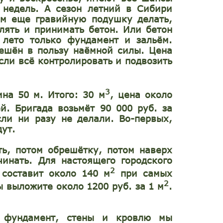
 недель. А сезон летний в Сибири
ам еще гравийную подушку делать,
лять и принимать бетон. Или бетон
 лето только фундамент и зальём.
решён в пользу наёмной силы. Цена
сли всё контролировать и подвозить
3
на 50 м. Итого: 30 м
, цена около
й. Бригада возьмёт 90 000 руб. за
сли ни разу не делали.
Во-первых,
дут.
ть, потом обрешётку, потом наверх
чинать. Для настоящего городского
2
 составит около 140 м
при самых
2
 выложите около 1200 руб. за 1 м
.
а фундамент, стены и кровлю мы