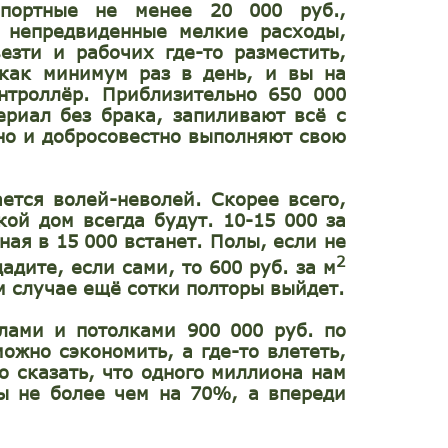
спортные
не менее 20 000 руб.,
, непредвиденные
мелкие расходы
,
езти и рабочих где-то разместить,
как минимум раз в день, и вы на
нтроллёр. Приблизительно 650 000
ериал без брака, запиливают всё с
но и добросовестно выполняют свою
ется волей-неволей. Скорее всего,
ой дом всегда будут. 10-15 000 за
ная
в 15 000 встанет.
Полы
, если не
2
адите, если сами, то 600 руб. за м
ом случае ещё сотки полторы выйдет.
лами и потолками 900 000 руб.
по
ожно сэкономить, а где-то влететь,
о сказать, что одного миллиона нам
ы не более чем на 70%, а впереди