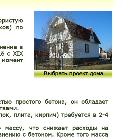
ористую
ков) по
нение в
ё с XIX
й момент
Выбрать проект дома
тью простого бетона, он обладает
твами.
ок, плита, кирпич) требуется в 2-4
ю массу, что снижает расходы на
внению с бетоном. Кроме того масса