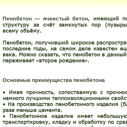
, имеющий п
Пенобетон — ячеистый бетон
структуру за счёт замкнутых пор (пузырь
всему объёму.
Пенобетон, получивший широкое распростра
последние годы, на самом деле известен ещ
века. Можно сказать, что пенобетон в данны
переживает
второе рождение
.
«
»
Основные преимущества пенобетона
•
Имея прочность, сопоставимую с прочнос
намного лучшими теплоизоляционными свойс
•
На производство пенобетонного изделия (бл
раза меньше цемента.
•
Пенобетонное изделие имеет небольшу
транспортировку, кладку и обработку по сра