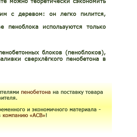
ате можно теоретически сэкономить
им с деревом: он легко пилится,
ве пеноблока используются только
пенобетонных блоков (пеноблоков),
аливки сверхлёгкого пенобетона в
ителями
пенобетона
на поставку товара
вителя.
ременного и экономичного материала -
в
компанию
АСВ
!
«
»