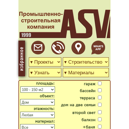
площадь:
гараж
бассейн
объект:
терраса
дом на две семьи
этажность:
второй свет
балкон
материал:
+баня