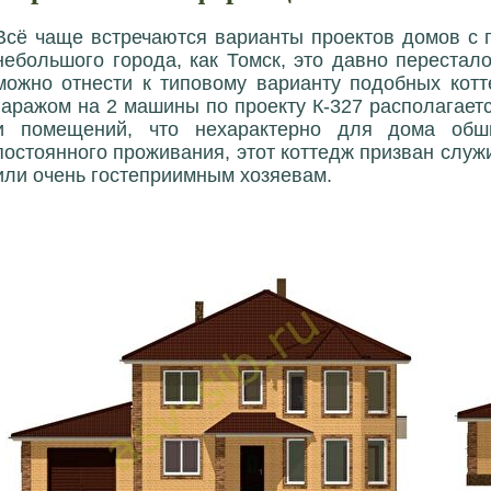
Всё чаще встречаются варианты проектов домов с 
небольшого города, как Томск, это давно переста
можно отнести к типовому варианту подобных котт
гаражом на 2 машины по проекту К-327 располагает
и помещений, что нехарактерно для дома обш
постоянного проживания, этот коттедж призван служ
или очень гостеприимным хозяевам.