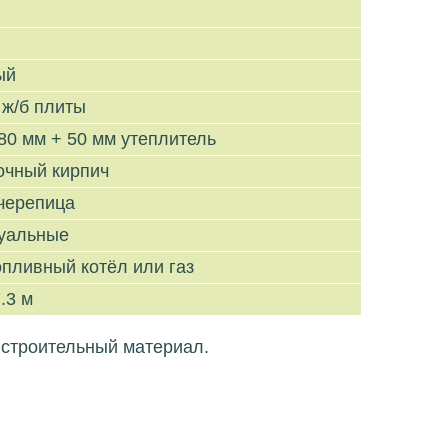
ый
 ж/б плиты
80 мм + 50 мм утеплитель
очный кирпич
черепица
уальные
пливный котёл или газ
.3 м
 строительный материал.