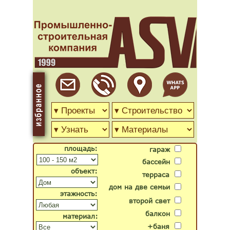
площадь:
гараж
бассейн
объект:
терраса
дом на две семьи
этажность:
второй свет
балкон
материал:
+баня