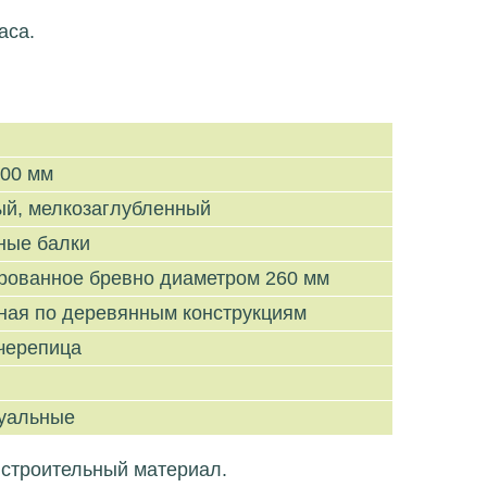
аса.
300 мм
ый, мелкозаглубленный
ные балки
рованное бревно диаметром 260 мм
ная по деревянным конструкциям
черепица
уальные
 строительный материал.