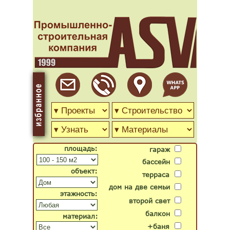
площадь:
гараж
бассейн
объект:
терраса
дом на две семьи
этажность:
второй свет
балкон
материал:
+баня