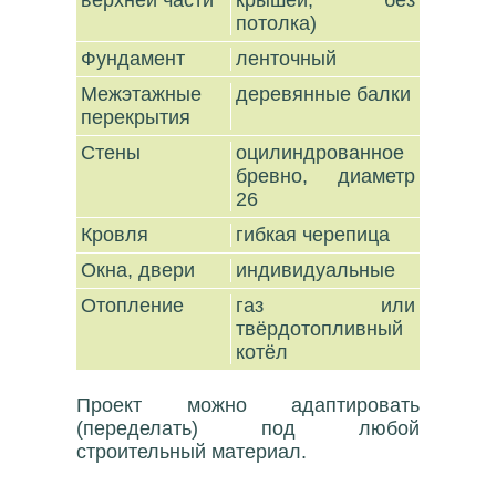
верхней части
крышей, без
потолка)
Фундамент
ленточный
Межэтажные
деревянные балки
перекрытия
Стены
оцилиндрованное
бревно, диаметр
26
Кровля
гибкая черепица
Окна, двери
индивидуальные
Отопление
газ или
твёрдотопливный
котёл
Проект можно адаптировать
(переделать) под любой
строительный материал.