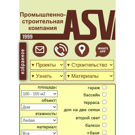
площадь:
гараж
бассейн
объект:
терраса
дом на две семьи
этажность:
второй свет
балкон
материал:
+баня